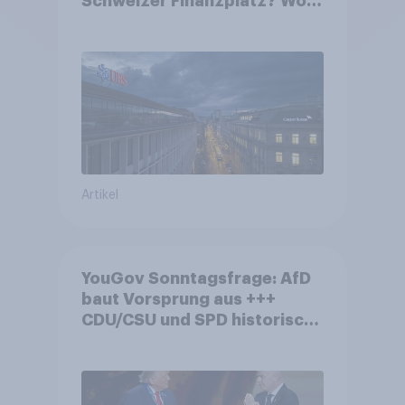
Schweizer Finanzplatz? Wo
die Bevölkerung in der
Debatte um die Regulierung
von Grossbanken steht
Artikel
YouGov Sonntagsfrage: AfD
baut Vorsprung aus +++
CDU/CSU und SPD historisch
niedrig +++ Bürgerinnen und
Bürger wünschen sich
Fußball-WM ohne Politik