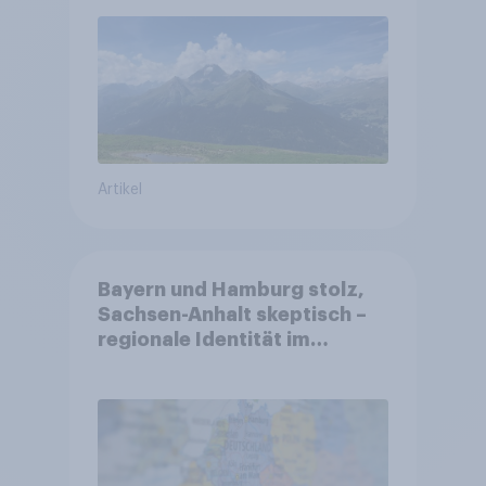
Gesundheitswesen und
Altersvorsorge
Artikel
Bayern und Hamburg stolz,
Sachsen-Anhalt skeptisch –
regionale Identität im
Vergleich +++ Verbundenheit
mit Europa im Osten am
geringsten