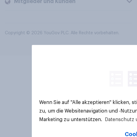
Mitglieder und Kunden
Copyright © 2026 YouGov PLC. Alle Rechte vorbehalten.
Wenn Sie auf "Alle akzeptieren" klicken, 
zu, um die Websitenavigation und -Nutzun
Marketing zu unterstützen.
Datenschutz 
Cook