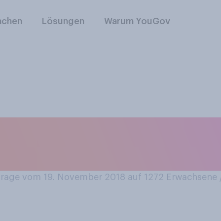
nchen
Lösungen
Warum YouGov
kus Söder wäre ein
Horst Seehofer als
age vom 19. November 2018 auf 1272
Erwachsene