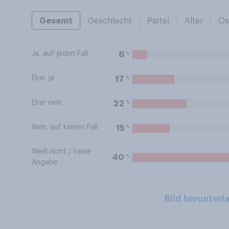
Gesamt
Geschlecht
Partei
Alter
Os
Ja, auf jeden Fall
%
6
Eher ja
%
17
Eher nein
%
22
Nein, auf keinen Fall
%
15
Weiß nicht / keine
%
40
Angabe
Bild herunterl