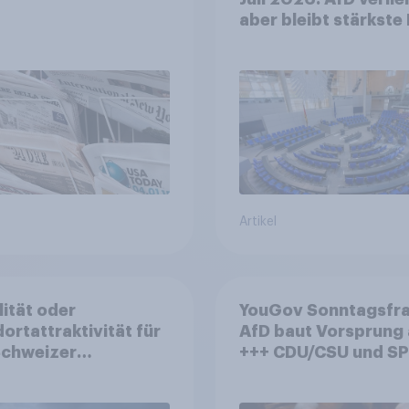
aber bleibt stärkste 
+++ Großes Bedürfn
nach Reformen in de
Bevölkerung
Artikel
lität oder
YouGov Sonntagsfra
ortattraktivität für
AfD baut Vorsprung
Schweizer
+++ CDU/CSU und SPD
zplatz? Wo die
historisch niedrig +
kerung in der
Bürgerinnen und Bür