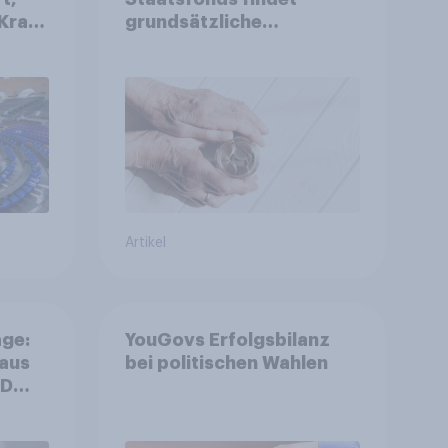
Kraft
grundsätzliche
is
Zustimmung - Vertrauen,
r
Kosten und Sicherheit
entscheiden über die
Akzeptanz
Artikel
ge:
YouGovs Erfolgsbilanz
 aus
bei politischen Wahlen
++
ger