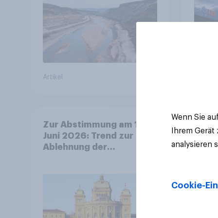
Debat
Regul
Gros
Artikel
Artikel
Wenn Sie auf
Zur Abstimmung am 14.
Ihrem Gerät
Juni 2026: Trend zur
analysieren 
Ablehnung der
Bevölkerungsobergrenze
verstetigt sich, Chancen
für Annahme des
Cookie-Ein
Zivildienstgesetz sinken