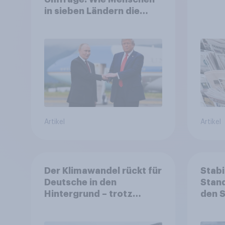
in sieben Ländern die
Rolle der USA, globale
Machtverschiebungen,
Bedrohungen und
Bündnisse bewerten
Artikel
Artikel
Der Klimawandel rückt für
Stabi
Deutsche in den
Stand
Hintergrund – trotz
den 
stabiler Überzeugung
Finan
Bevöl