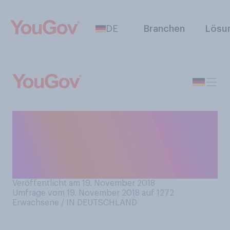
DE
Branchen
Lösu
Wie finden Sie es, dass die
WDR‑Sendung
“Lindenstraße” 2020
eingestellt wird?
Veröffentlicht am 19. November 2018
Umfrage vom 19. November 2018 auf 1272
Erwachsene / IN DEUTSCHLAND