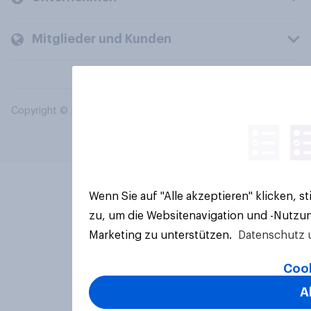
Mitglieder und Kunden
Copyright © 2026 YouGov PLC. Alle Rechte vorbehalten.
Wenn Sie auf "Alle akzeptieren" klicken, 
zu, um die Websitenavigation und -Nutzun
Marketing zu unterstützen.
Datenschutz 
Cook
A