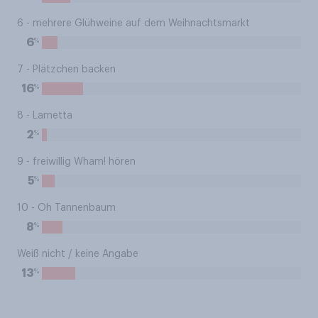
6 - mehrere Glühweine auf dem Weihnachtsmarkt
%
6
7 - Plätzchen backen
%
16
8 - Lametta
%
2
9 - freiwillig Wham! hören
%
5
10 - Oh Tannenbaum
%
8
Weiß nicht / keine Angabe
%
13