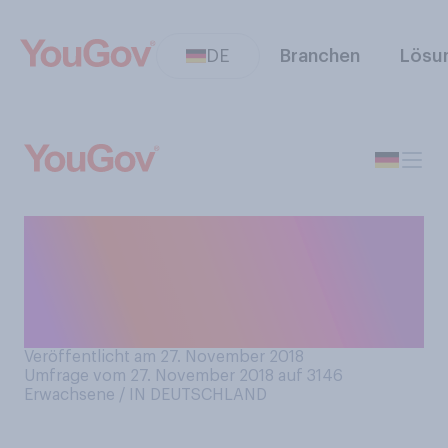
DE
Branchen
Lösu
Auf einer Skala von 0 bis “Oh
Tannenbaum” ‑ Wie
weihnachtlich sind Sie
gestimmt?
Veröffentlicht am 27. November 2018
Umfrage vom 27. November 2018 auf 3146
Erwachsene / IN DEUTSCHLAND