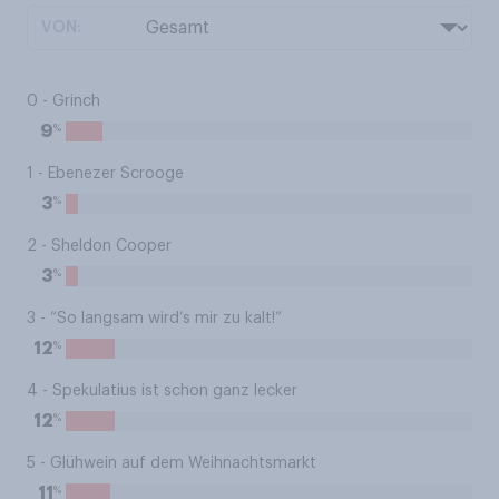
VON:
0 - Grinch
%
9
1 - Ebenezer Scrooge
%
3
2 - Sheldon Cooper
%
3
3 - “So langsam wird’s mir zu kalt!”
%
12
4 - Spekulatius ist schon ganz lecker
%
12
5 - Glühwein auf dem Weihnachtsmarkt
%
11