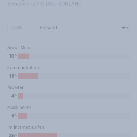
Erwachsene / IN DEUTSCHLAND
VON:
Social Media
%
10
Kommunikation
%
18
Arbeiten
%
4
Musik hören
%
8
Im Internet surfen
%
35