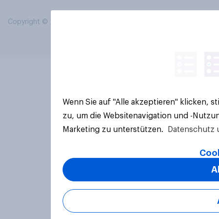
Copyright © 2026 YouGov PLC. Alle Rechte vorbehalten.
Wenn Sie auf "Alle akzeptieren" klicken, 
zu, um die Websitenavigation und -Nutzun
Marketing zu unterstützen.
Datenschutz 
Cook
A