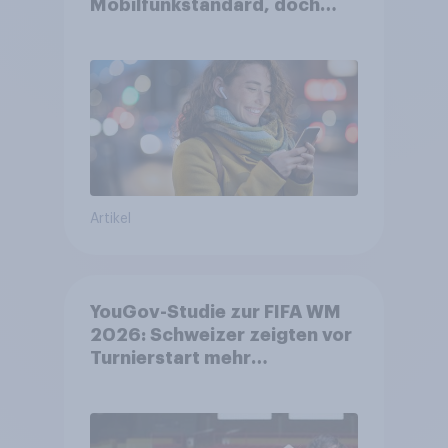
Mobilfunkstandard, doch
Gesundheitsbedenken
bleiben weit verbreitet
Artikel
YouGov-Studie zur FIFA WM
2026: Schweizer zeigten vor
Turnierstart mehr
Begeisterung als Deutsche