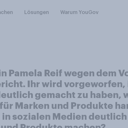
nchen
Lösungen
Warum YouGov
rin Pamela Reif wegen dem V
cht. Ihr wird vorgeworfen, i
eutlich gemacht zu haben, 
ür Marken und Produkte hand
ts in sozialen Medien deutl
n und Produkte machen?