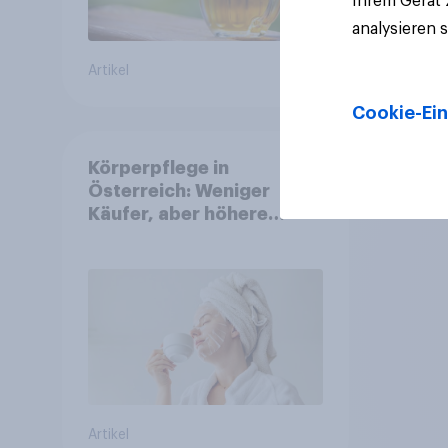
Ihrem Gerät
analysieren 
Artikel
Artikel
Cookie-Ein
Körperpflege in
Österreich: Weniger
Käufer, aber höhere
Ausgaben und intensivere
Nutzung
Artikel