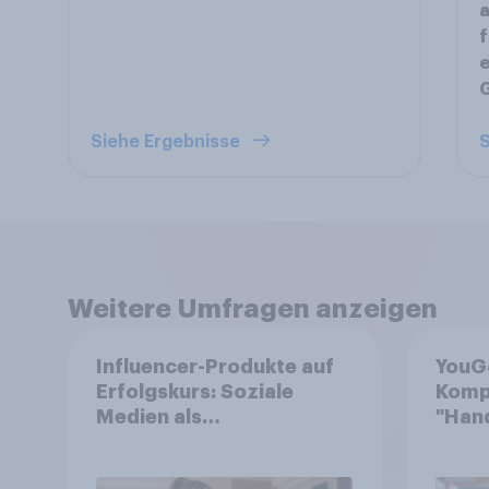
a
f
e
Siehe Ergebnisse
S
Weitere Umfragen anzeigen
Influencer-Produkte auf
YouG
Erfolgskurs: Soziale
Komp
Medien als
"Hand
Vertrauenssystem für
von 
Shopper