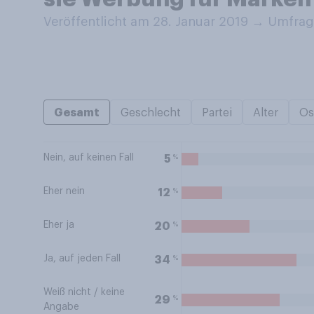
Veröffentlicht am 28. Januar 2019
→
Umfrage
Gesamt
Geschlecht
Partei
Alter
Os
Nein, auf keinen Fall
%
5
Eher nein
%
12
Eher ja
%
20
Ja, auf jeden Fall
%
34
Weiß nicht / keine
%
29
Angabe