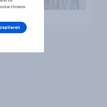
 und zu
ookie-Hinweis
Artikel
kzeptieren