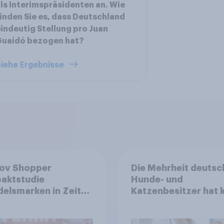
ls Interimspräsidenten an. Wie
inden Sie es, dass Deutschland
indeutig Stellung pro Juan
Guaidó bezogen hat?
iehe Ergebnisse
ov Shopper
Die Mehrheit deutsc
aktstudie
Hunde- und
elsmarken in Zeiten
Katzenbesitzer hat 
Teuerungen"
Tierversicherung