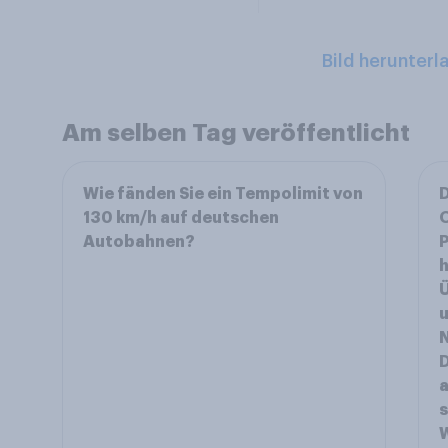
Bild herunterl
Am selben Tag veröffentlicht
Wie fänden Sie ein Tempolimit von
130 km/h auf deutschen
O
Autobahnen?
P
h
Ü
u
N
D
a
s
W