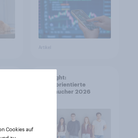
Artikel
rte
Spotlight:
en
Werteorientierte
Verbraucher 2026
von Cookies auf