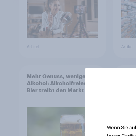
Artikel
Artikel
Mehr Genuss, weniger
Neue
Alkohol: Alkoholfreies
Bierk
Bier treibt den Markt in
Deuts
Österreich
Viert
alkoh
Alkoh
um ü
Wenn Sie auf