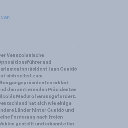
aden
Der Venezolanische
ppositionsführer und
arlamentspräsident Juan Guaidó
at sich selbst zum
bergangspräsidenten erklärt
nd den amtierenden Präsidenten
icolás Maduro herausgefordert.
eutschland hat sich wie einige
ndere Länder hinter Guaidó und
eine Forderung nach freien
ahlen gestellt und erkannte ihn