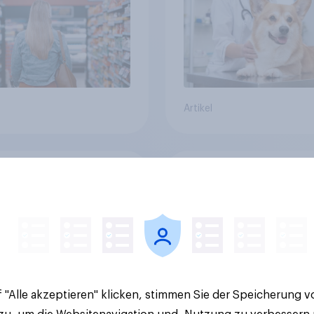
Artikel
 YouGov-Studie zum
Pride: Werteorientie
onsum in
Verbraucher erwart
chland – Jeder
von Marken mehr als
e trinkt wöchentlich
Symbolik
olhaltiges Bier,
olfreies Bier wächst
ber 23 Prozent
 "Alle akzeptieren" klicken, stimmen Sie der Speicherung 