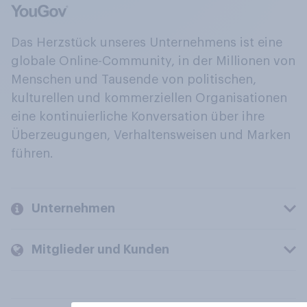
Das Herzstück unseres Unternehmens ist eine
globale Online-Community, in der Millionen von
Menschen und Tausende von politischen,
kulturellen und kommerziellen Organisationen
eine kontinuierliche Konversation über ihre
Überzeugungen, Verhaltensweisen und Marken
führen.
Unternehmen
Mitglieder und Kunden