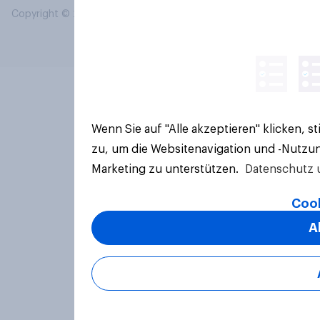
Copyright © 2026 YouGov PLC. Alle Rechte vorbehalten.
Wenn Sie auf "Alle akzeptieren" klicken, 
zu, um die Websitenavigation und -Nutzun
Marketing zu unterstützen.
Datenschutz 
Cook
A