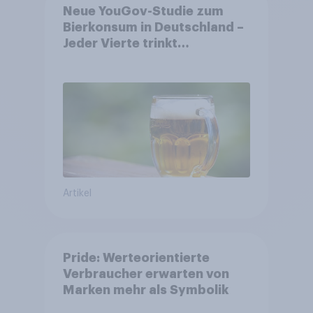
Neue YouGov-Studie zum
Bierkonsum in Deutschland –
Jeder Vierte trinkt
wöchentlich alkoholhaltiges
Bier, Alkoholfreies Bier
wächst um über 23 Prozent
Artikel
Pride: Werteorientierte
Verbraucher erwarten von
Marken mehr als Symbolik