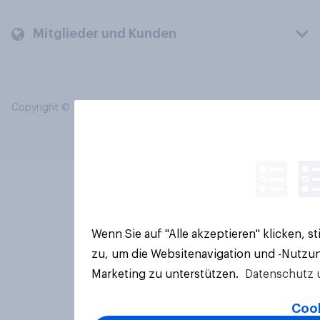
Mitglieder und Kunden
Copyright © 2026 YouGov PLC. Alle Rechte vorbehalten.
Wenn Sie auf "Alle akzeptieren" klicken, 
zu, um die Websitenavigation und -Nutzun
Marketing zu unterstützen.
Datenschutz 
Cook