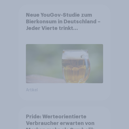
Neue YouGov-Studie zum
Bierkonsum in Deutschland –
Jeder Vierte trinkt
wöchentlich alkoholhaltiges
Bier, Alkoholfreies Bier
wächst um über 23 Prozent
Artikel
Pride: Werteorientierte
Verbraucher erwarten von