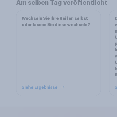
Am selben Tag veröffentlicht
Wechseln Sie Ihre Reifen selbst
D
oder lassen Sie diese wechseln?
w
g
p
I
v
U
N
S
Siehe Ergebnisse
S