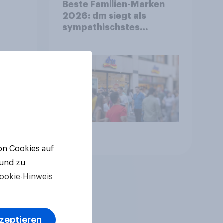
Beste Familien-Marken
2026: dm siegt als
sympathischstes
en
Unternehmen unter
jungen Familien
Artikel
von Cookies auf
 und zu
ookie-Hinweis
kzeptieren