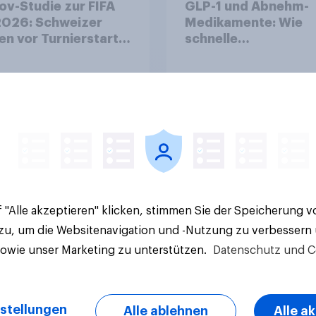
v-Studie zur FIFA
GLP-1 und Abnehm-
026: Schweizer
Medikamente: Wie
en vor Turnierstart
schnelle
Begeisterung als
Gesundheitslösung
sche
den FMCG-Sektor
umgestalten
Artikel
 "Alle akzeptieren" klicken, stimmen Sie der Speicherung 
 zu, um die Websitenavigation und -Nutzung zu verbessern
sowie unser Marketing zu unterstützen.
Datenschutz und C
stellungen
Alle ablehnen
Alle a