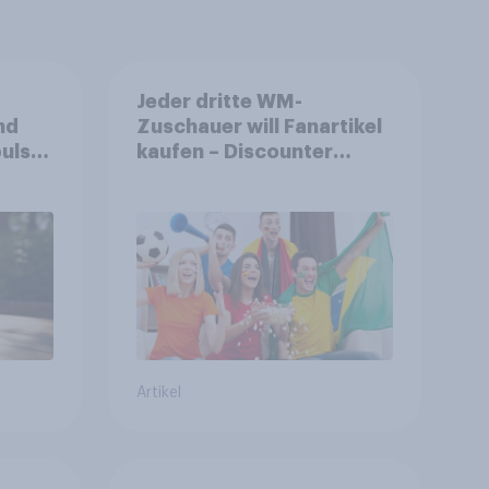
Jeder dritte WM-
nd
Zuschauer will Fanartikel
ulse
kaufen – Discounter
ppen
relevanter als DFB- und
FIFA-Shops
Artikel