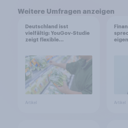
Weitere Umfragen anzeigen
Deutschland isst
Finan
vielfältig: YouGov-Studie
spre
zeigt flexible
eigen
Ernährungstrends statt
starrer Diäten
Artikel
Artikel