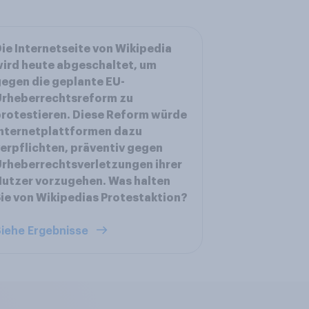
ie Internetseite von Wikipedia
ird heute abgeschaltet, um
egen die geplante EU-
Urheberrechtsreform zu
rotestieren. Diese Reform würde
nternetplattformen dazu
erpflichten, präventiv gegen
rheberrechtsverletzungen ihrer
utzer vorzugehen. Was halten
ie von Wikipedias Protestaktion?
iehe Ergebnisse