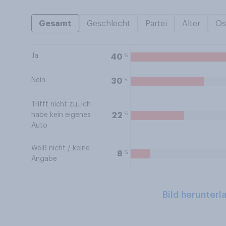
Gesamt
Geschlecht
Partei
Alter
Os
Ja
%
40
Nein
%
30
Trifft nicht zu, ich
%
22
habe kein eigenes
Auto
Weiß nicht / keine
%
8
Angabe
Bild herunterl