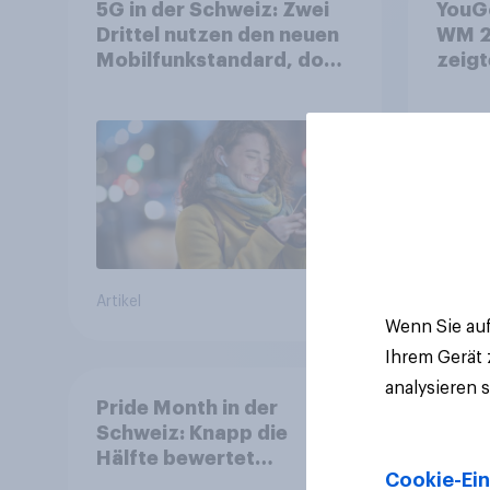
5G in der Schweiz: Zwei
YouGo
Drittel nutzen den neuen
WM 2
Mobilfunkstandard, doch
zeigt
Gesundheitsbedenken
mehr 
bleiben weit verbreitet
Deut
Artikel
Artikel
Wenn Sie auf
Ihrem Gerät
analysieren 
Pride Month in der
Schweiz: Knapp die
Hälfte bewertet
Cookie-Ein
Regenbogen-Logos