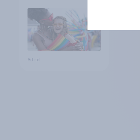
positiv – Glaubwürdigkeit
bleibt umstritten
Artikel