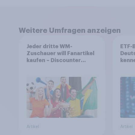
Weitere Umfragen anzeigen
Jeder dritte WM-
ETF-
Zuschauer will Fanartikel
Deuts
kaufen – Discounter
kenne
relevanter als DFB- und
mit 
FIFA-Shops
aus?
Artikel
Artikel