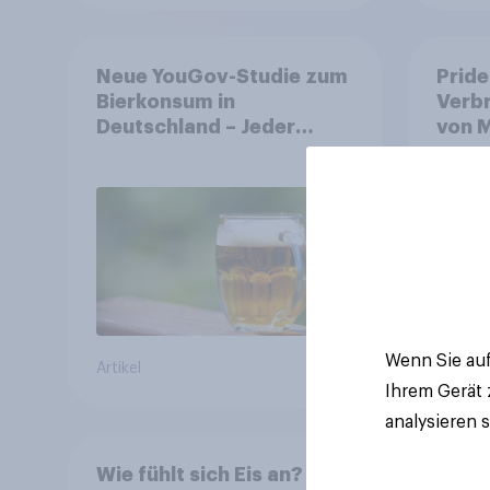
Neue YouGov-Studie zum
Pride
Bierkonsum in
Verb
Deutschland – Jeder
von M
Vierte trinkt wöchentlich
Symb
alkoholhaltiges Bier,
Alkoholfreies Bier wächst
um über 23 Prozent
Wenn Sie auf
Artikel
Artikel
Ihrem Gerät
analysieren 
Wie fühlt sich Eis an?