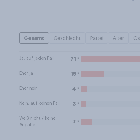
Gesamt
Geschlecht
Partei
Alter
Os
Ja, auf jeden Fall
%
71
Eher ja
%
15
Eher nein
%
4
Nein, auf keinen Fall
%
3
Weiß nicht / keine
%
7
Angabe