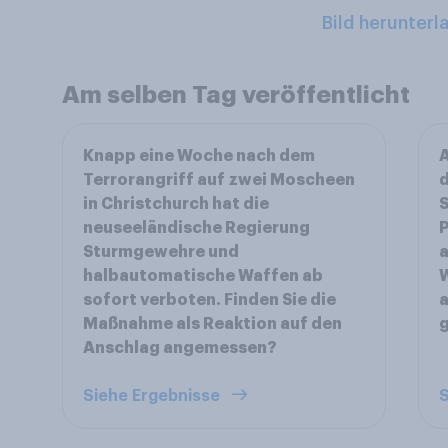
Bild herunterl
Am selben Tag veröffentlicht
Knapp eine Woche nach dem
A
Terrorangriff auf zwei Moscheen
d
in Christchurch hat die
S
neuseeländische Regierung
P
Sturmgewehre und
a
halbautomatische Waffen ab
W
sofort verboten. Finden Sie die
a
Maßnahme als Reaktion auf den
Anschlag angemessen?
Siehe Ergebnisse
S