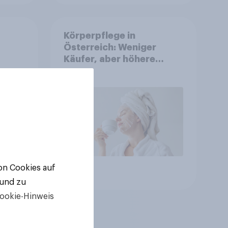
Körperpflege in
Österreich: Weniger
Käufer, aber höhere
Ausgaben und intensivere
Nutzung
von Cookies auf
Artikel
 und zu
ookie-Hinweis