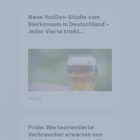
Neue YouGov-Studie zum
Bierkonsum in Deutschland –
Jeder Vierte trinkt
wöchentlich alkoholhaltiges
Bier, Alkoholfreies Bier
wächst um über 23 Prozent
Artikel
Pride: Werteorientierte
Verbraucher erwarten von