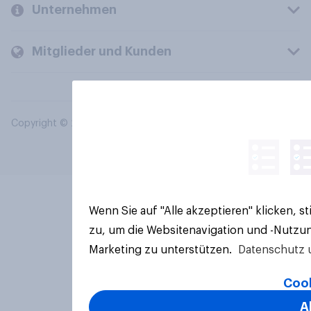
Unternehmen
Mitglieder und Kunden
Copyright © 2026 YouGov PLC. Alle Rechte vorbehalten.
Wenn Sie auf "Alle akzeptieren" klicken, 
zu, um die Websitenavigation und -Nutzun
Marketing zu unterstützen.
Datenschutz 
Cook
A