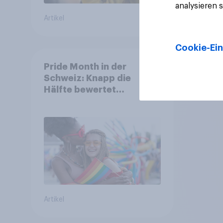
analysieren 
Artikel
Artikel
Cookie-Ein
Pride Month in der
Schweiz: Knapp die
Hälfte bewertet
Regenbogen-Logos
positiv – Glaubwürdigkeit
bleibt umstritten
Artikel