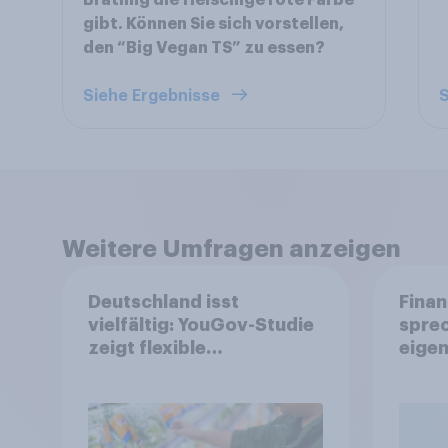
Bratling die fleischige rote Farbe
gibt. Können Sie sich vorstellen,
den “Big Vegan TS” zu essen?
Siehe Ergebnisse
S
Weitere Umfragen anzeigen
Deutschland isst
Finan
vielfältig: YouGov-Studie
spre
zeigt flexible
eigen
Ernährungstrends statt
starrer Diäten