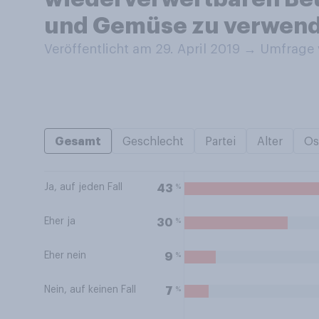
und Gemüse zu verwen
Veröffentlicht am 29. April 2019
→
Umfrage v
Gesamt
Geschlecht
Partei
Alter
Os
Ja, auf jeden Fall
%
43
Eher ja
%
30
Eher nein
%
9
Nein, auf keinen Fall
%
7