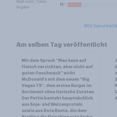
Weiß nicht / keine
%
11
Angabe
Bild herunterl
Am selben Tag veröffentlicht
Mit dem Spruch “Man kann auf
J
Fleisch verzichten, aber nicht auf
i
guten Geschmack” wirbt
z
McDonald's mit dem neuen “Big
Z
Vegan TS”, dem ersten Burger im
W
Sortiment ohne tierische Zutaten.
U
Der Pattie besteht hauptsächlich
d
aus Soja- und Weizenprotein
sowie aus Rote Beete, die dem