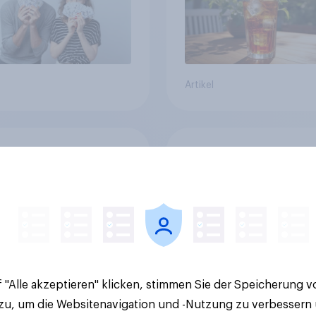
Artikel
v-Studie zur FIFA
GLP-1 und Abnehm-
026: Schweizer
Medikamente: Wie
en vor Turnierstart
schnelle
Begeisterung als
Gesundheitslösung
sche
den FMCG-Sektor
umgestalten
 "Alle akzeptieren" klicken, stimmen Sie der Speicherung 
 zu, um die Websitenavigation und -Nutzung zu verbessern