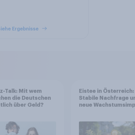
iehe Ergebnisse
z-Talk: Mit wem
Eistee in Österreich:
chen die Deutschen
Stabile Nachfrage u
tlich über Geld?
neue Wachstumsimp
in zentralen Zielgru