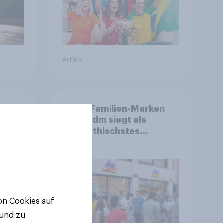
Artikel
Beste Familien-Marken
2026: dm siegt als
sympathischstes
en
Unternehmen unter
jungen Familien
von Cookies auf
 und zu