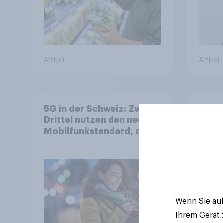
Artikel
Artikel
5G in der Schweiz: Zwei
YouGo
Drittel nutzen den neuen
WM 2
Mobilfunkstandard, doch
zeigt
Gesundheitsbedenken
mehr 
bleiben weit verbreitet
Deut
Wenn Sie auf
Ihrem Gerät