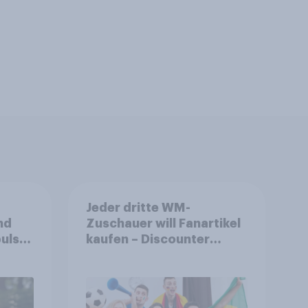
Jeder dritte WM-
nd
Zuschauer will Fanartikel
ulse
kaufen – Discounter
ppen
relevanter als DFB- und
FIFA-Shops