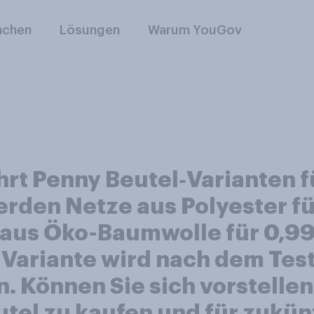
nchen
Lösungen
Warum YouGov
ührt Penny Beutel‑Varianten
 werden Netze aus Polyester f
aus Öko-Baumwolle für 0,99 
ariante wird nach dem Test
Können Sie sich vorstellen
el zu kaufen und für zukün