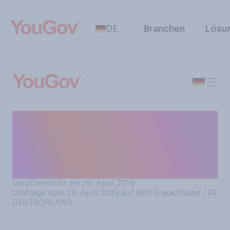
DE
Branchen
Lösu
Wo kaufen Sie Bade‑ und
Duschzusätze? (Bitte wählen
Sie alle zutreffenden
Einkaufsstätten aus)
Veröffentlicht am 29. April 2019
Umfrage vom 29. April 2019 auf 6811
Erwachsene / IN
DEUTSCHLAND