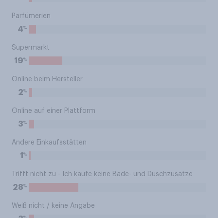
Parfümerien
%
4
Supermarkt
%
19
Online beim Hersteller
%
2
Online auf einer Plattform
%
3
Andere Einkaufsstätten
%
1
Trifft nicht zu - Ich kaufe keine Bade- und Duschzusätze
%
28
Weiß nicht / keine Angabe
%