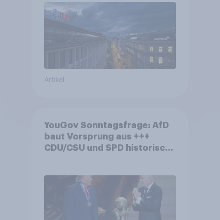
von Grossbanken steht
Artikel
YouGov Sonntagsfrage: AfD
baut Vorsprung aus +++
CDU/CSU und SPD historisch
niedrig +++ Bürgerinnen und
Bürger wünschen sich
Fußball-WM ohne Politik