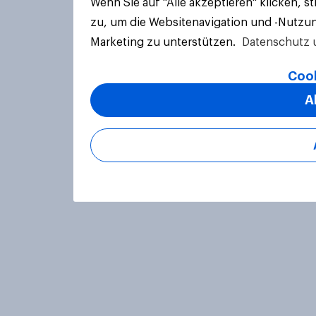
Wenn Sie auf "Alle akzeptieren" klicken, 
zu, um die Websitenavigation und -Nutzun
Marketing zu unterstützen.
Datenschutz 
Cook
A