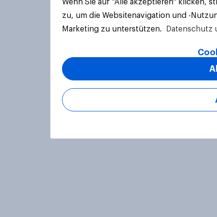
Wenn Sie auf "Alle akzeptieren" klicken, 
zu, um die Websitenavigation und -Nutzun
Marketing zu unterstützen.
Datenschutz 
Cook
A