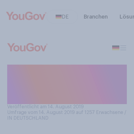
DE
Branchen
Lösu
Gibt es Ihrer Meinung nach in
der Gegend, in der Sie
wohnen, ein
Drogenproblem?
Veröffentlicht am 14. August 2019
Umfrage vom 14. August 2019 auf 1257
Erwachsene /
IN DEUTSCHLAND