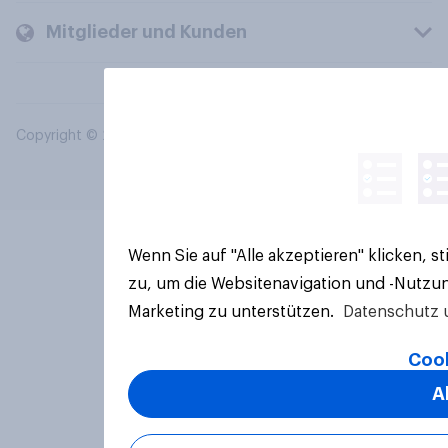
Mitglieder und Kunden
Copyright © 2026 YouGov PLC. Alle Rechte vorbehalten.
Wenn Sie auf "Alle akzeptieren" klicken, 
zu, um die Websitenavigation und -Nutzun
Marketing zu unterstützen.
Datenschutz 
Cook
A