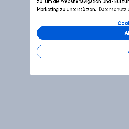
zu, um die Websitenavigation und -Nutzun
Marketing zu unterstützen.
Datenschutz 
Cook
A