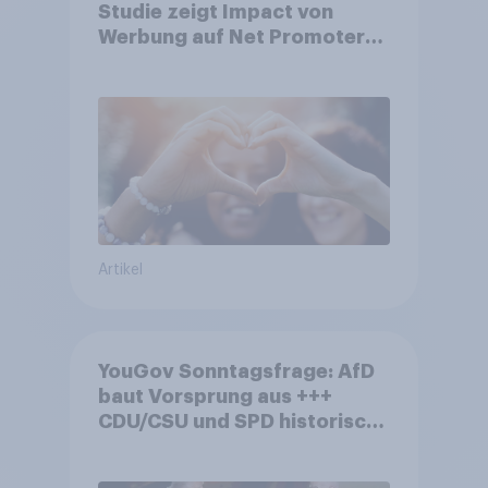
Studie zeigt Impact von
Werbung auf Net Promoter
Score – Apple, Amazon und
Nivea führen NPS-Ranking an
Artikel
YouGov Sonntagsfrage: AfD
baut Vorsprung aus +++
CDU/CSU und SPD historisch
niedrig +++ Bürgerinnen und
Bürger wünschen sich