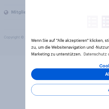
Mitglieder und Kunden
Copyright © 2026 YouGov PLC. Alle Rechte vorbehalten.
Wenn Sie auf "Alle akzeptieren" klicken, 
zu, um die Websitenavigation und -Nutzun
Marketing zu unterstützen.
Datenschutz 
Cook
A