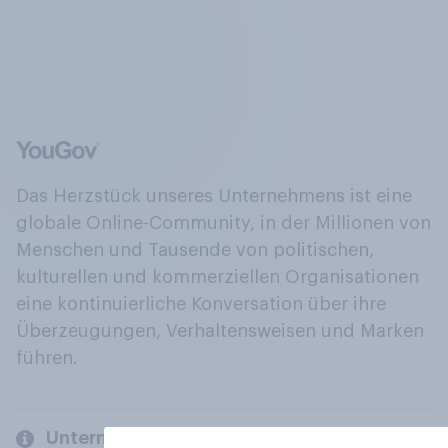
Das Herzstück unseres Unternehmens ist eine
globale Online-Community, in der Millionen von
Menschen und Tausende von politischen,
kulturellen und kommerziellen Organisationen
eine kontinuierliche Konversation über ihre
Überzeugungen, Verhaltensweisen und Marken
führen.
Unternehmen