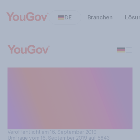
DE
Branchen
Lösu
Inwiefern stimmen Sie
folgender Aussage zu? „In
einer Beziehung sollten die
Kosten für die
Verhütungsmittel geteilt
werden.”
Veröffentlicht am 16. September 2019
Umfrage vom 16. September 2019 auf 5843