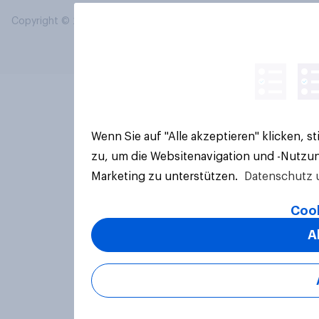
Copyright © 2026 YouGov PLC. Alle Rechte vorbehalten.
Wenn Sie auf "Alle akzeptieren" klicken, 
zu, um die Websitenavigation und -Nutzun
Marketing zu unterstützen.
Datenschutz 
Cook
A