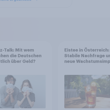
z-Talk: Mit wem
Eistee in Österreich:
chen die Deutschen
Stabile Nachfrage u
tlich über Geld?
neue Wachstumsimp
in zentralen Zielgru