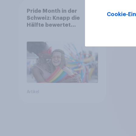
Pride Month in der
Cookie-Ein
Schweiz: Knapp die
Hälfte bewertet
Regenbogen-Logos
positiv – Glaubwürdigkeit
bleibt umstritten
Artikel