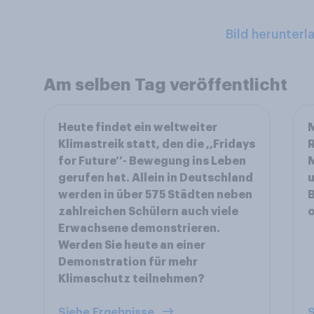
Bild herunterl
Am selben Tag veröffentlicht
Heute findet ein weltweiter
M
Klimastreik statt, den die ,,Fridays
R
for Future’’- Bewegung ins Leben
gerufen hat. Allein in Deutschland
u
werden in über 575 Städten neben
B
zahlreichen Schülern auch viele
o
Erwachsene demonstrieren.
Werden Sie heute an einer
Demonstration für mehr
Klimaschutz teilnehmen?
Siehe Ergebnisse
S