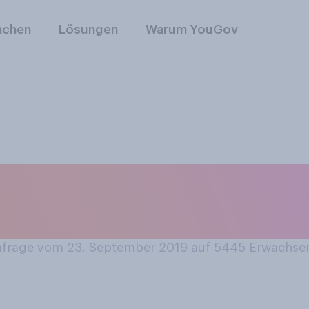
nchen
Lösungen
Warum YouGov
ss Menschen und Di
 der Erde gelebt ha
rage vom 23. September 2019 auf 5445
Erwachse