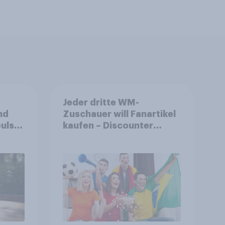
Jeder dritte WM-
nd
Zuschauer will Fanartikel
ulse
kaufen – Discounter
ppen
relevanter als DFB- und
FIFA-Shops