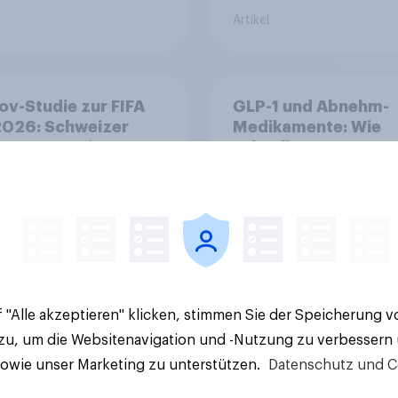
Artikel
v-Studie zur FIFA
GLP-1 und Abnehm-
026: Schweizer
Medikamente: Wie
en vor Turnierstart
schnelle
Begeisterung als
Gesundheitslösung
sche
den FMCG-Sektor
umgestalten
 "Alle akzeptieren" klicken, stimmen Sie der Speicherung 
 zu, um die Websitenavigation und -Nutzung zu verbessern
Artikel
sowie unser Marketing zu unterstützen.
Datenschutz und C