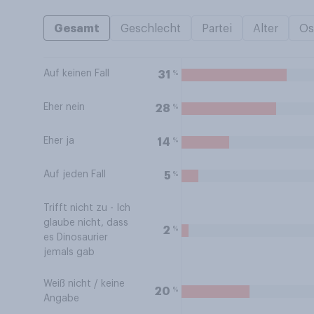
Gesamt
Geschlecht
Partei
Alter
Os
Auf keinen Fall
%
31
Eher nein
%
28
Eher ja
%
14
Auf jeden Fall
%
5
Trifft nicht zu - Ich
glaube nicht, dass
%
2
es Dinosaurier
jemals gab
Weiß nicht / keine
%
20
Angabe