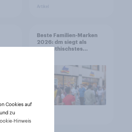
Artikel
Beste Familien-Marken
2026: dm siegt als
sympathischstes
en
Unternehmen unter
jungen Familien
von Cookies auf
 und zu
Artikel
ookie-Hinweis