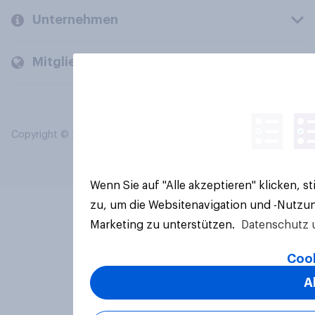
Unternehmen
Mitglieder und Kunden
Copyright © 2026 YouGov PLC. Alle Rechte vorbehalten.
Wenn Sie auf "Alle akzeptieren" klicken, 
zu, um die Websitenavigation und -Nutzun
Marketing zu unterstützen.
Datenschutz 
Cook
A