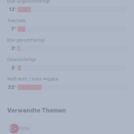
Eher ungerechtfertigt
%
12
Teils/teils
%
7
Eher gerechtfertigt
%
2
Gerechtfertigt
%
3
Weiß nicht / keine Angabe
%
22
Verwandte Themen
Türkei