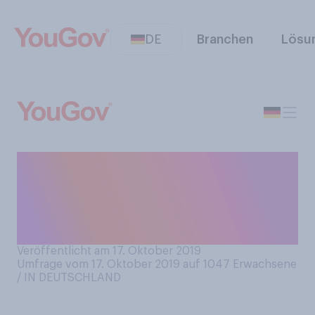
DE
Branchen
Lösu
Wie fänden Sie es, wenn die
Sommerferien in allen
Bundesländern gleichzeitig
starten würden?
Veröffentlicht am 17. Oktober 2019
Umfrage vom 17. Oktober 2019 auf 1047
Erwachsene
/ IN DEUTSCHLAND