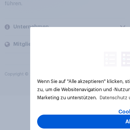
führen.
Unternehmen
Mitglieder und Kunden
Copyright © 2026 YouGov PLC. Alle Rechte vorbehalten.
Wenn Sie auf "Alle akzeptieren" klicken, 
zu, um die Websitenavigation und -Nutzun
Marketing zu unterstützen.
Datenschutz 
Cook
A