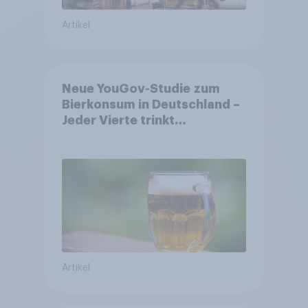
Artikel
Neue YouGov-Studie zum
Bierkonsum in Deutschland –
Jeder Vierte trinkt
wöchentlich alkoholhaltiges
Bier, Alkoholfreies Bier
wächst um über 23 Prozent
Artikel