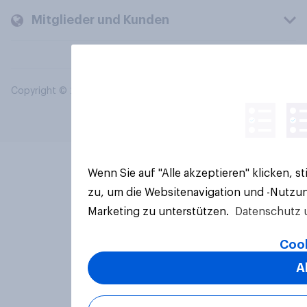
Mitglieder und Kunden
Copyright © 2026 YouGov PLC. Alle Rechte vorbehalten.
Wenn Sie auf "Alle akzeptieren" klicken, 
zu, um die Websitenavigation und -Nutzun
Marketing zu unterstützen.
Datenschutz 
Cook
A