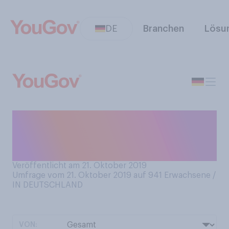
DE
Branchen
Lösu
Waren Sie schon einmal bzw.
sind Sie in einer festen
Beziehung?
Veröffentlicht am 21. Oktober 2019
Umfrage vom 21. Oktober 2019 auf 941
Erwachsene /
IN DEUTSCHLAND
VON: