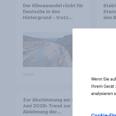
Der Klimawandel rückt für
Stabi
Deutsche in den
Stand
Hintergrund – trotz
den 
stabiler Überzeugung
Finan
Bevöl
Debat
Regul
Gros
Artikel
Artikel
Wenn Sie auf
Ihrem Gerät
analysieren 
Zur Abstimmung am 14.
Juni 2026: Trend zur
Ablehnung der
Cookie-Ein