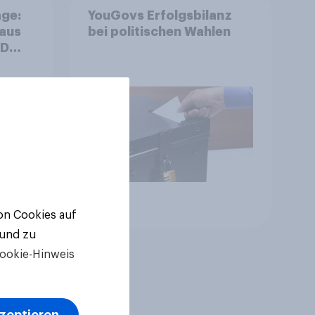
ge:
YouGovs Erfolgsbilanz
 aus
bei politischen Wahlen
++
ger
ll-
Artikel
von Cookies auf
 und zu
ookie-Hinweis
kzeptieren