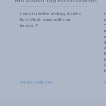
Heute ist Weltnudeltag. Welche
D
Sorte Nudeln essen Sie am
d
liebsten?
“
n
S
A
B
k
d
l
Siehe Ergebnisse
S