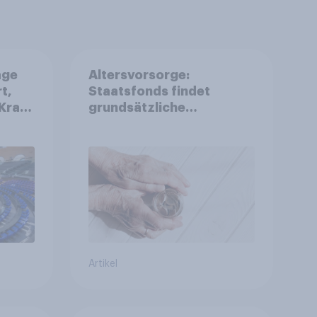
age
Altersvorsorge:
t,
Staatsfonds findet
Kraft
grundsätzliche
is
Zustimmung - Vertrauen,
r
Kosten und Sicherheit
entscheiden über die
Akzeptanz
Artikel