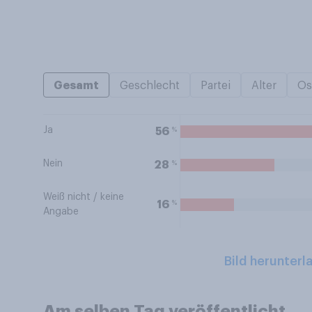
Gesamt
Geschlecht
Partei
Alter
Os
Ja
%
56
Nein
%
28
Weiß nicht / keine
%
16
Angabe
Bild herunterl
Am selben Tag veröffentlicht