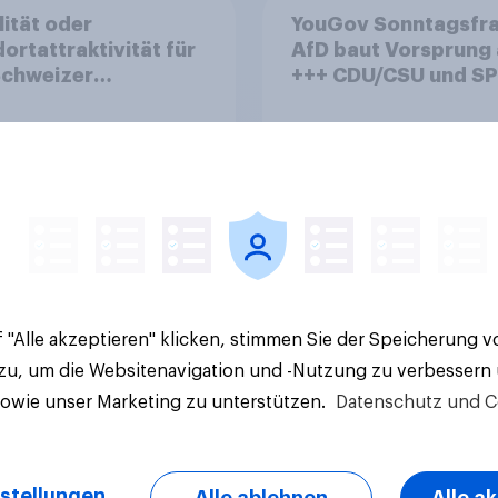
lität oder
YouGov Sonntagsfra
ortattraktivität für
AfD baut Vorsprung
Schweizer
+++ CDU/CSU und SPD
zplatz? Wo die
historisch niedrig +
kerung in der
Bürgerinnen und Bür
te um die
wünschen sich Fußba
ierung von
WM ohne Politik
sbanken steht
Artikel
 "Alle akzeptieren" klicken, stimmen Sie der Speicherung 
 zu, um die Websitenavigation und -Nutzung zu verbessern
sowie unser Marketing zu unterstützen.
Datenschutz und C
stellungen
Alle ablehnen
Alle a