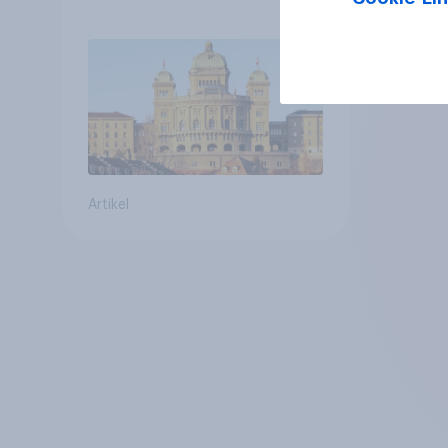
Bevölkerungsobergrenze
verstetigt sich, Chancen
für Annahme des
Zivildienstgesetz sinken
Artikel