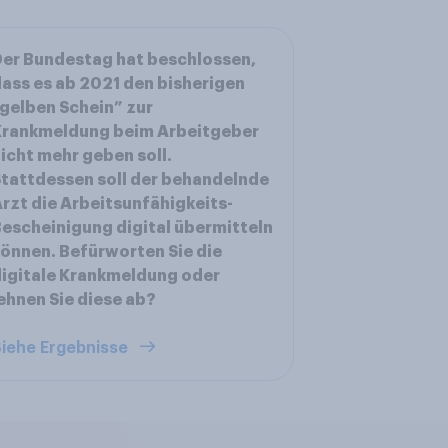
er Bundestag hat beschlossen,
ass es ab 2021 den bisherigen
gelben Schein” zur
Krankmeldung beim Arbeitgeber
icht mehr geben soll.
tattdessen soll der behandelnde
rzt die Arbeitsunfähigkeits-
escheinigung digital übermitteln
önnen. Befürworten Sie die
igitale Krankmeldung oder
ehnen Sie diese ab?
iehe Ergebnisse