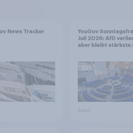
ov News Tracker
YouGov Sonntagsfr
Juli 2026: AfD verlier
aber bleibt stärkste 
+++ Großes Bedürfn
nach Reformen in de
Bevölkerung
Artikel