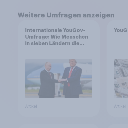
Weitere Umfragen anzeigen
Internationale YouGov-
YouG
Umfrage: Wie Menschen
in sieben Ländern die
Rolle der USA, globale
Machtverschiebungen,
Bedrohungen und
Bündnisse bewerten
Artikel
Artikel