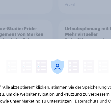
Artikel
v-Studie: Pride-
Urlaubsplanung mit K
gement von Marken
Mehr virtueller
htbarkeit allein
Reiseführer, wenige
t nicht aus
Buchungsagent
 "Alle akzeptieren" klicken, stimmen Sie der Speicherung 
 zu, um die Websitenavigation und -Nutzung zu verbessern
Artikel
sowie unser Marketing zu unterstützen.
Datenschutz und C