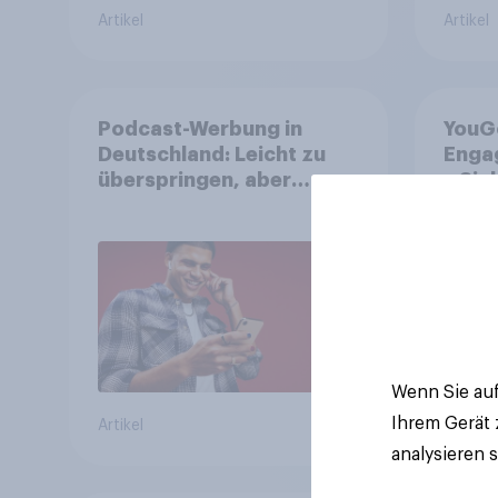
Artikel
Artikel
Podcast-Werbung in
YouGo
Deutschland: Leicht zu
Enga
überspringen, aber
– Sic
weniger störend
reich
Wenn Sie auf
Ihrem Gerät
Artikel
Artikel
analysieren 