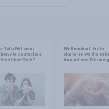
z-Talk: Mit wem
Weltneuheit: Erste
chen die Deutschen
skalierte Studie zeig
tlich über Geld?
Impact von Werbung
Net Promoter Score
Apple, Amazon und 
führen NPS-Ranking