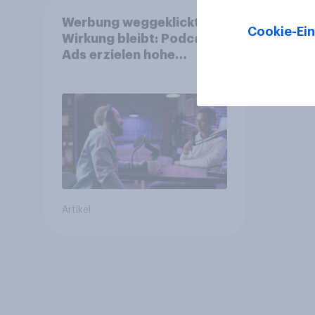
Werbung weggeklickt?
Cookie-Ein
Wirkung bleibt: Podcast
Ads erzielen hohe
Konversion trotz Skip-
Möglichkeit
Artikel