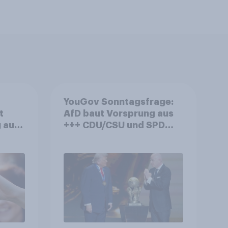
YouGov Sonntagsfrage:
t
AfD baut Vorsprung aus
 auf
+++ CDU/CSU und SPD
 –
historisch niedrig +++
Nivea
Bürgerinnen und Bürger
 an
wünschen sich Fußball-
WM ohne Politik