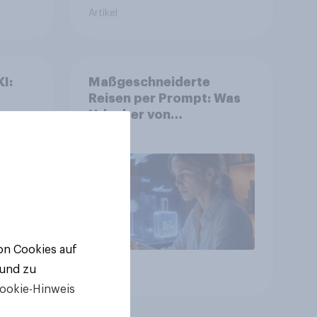
Artikel
I:
Maßgeschneiderte
Reisen per Prompt: Was
r
Urlauber von
personalisierter KI
erwarten, und welche KI-
Tools bei der
Reiseplanung bereits
genutzt werden
von Cookies auf
 und zu
Artikel
ookie-Hinweis