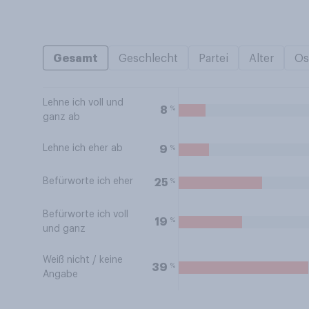
Gesamt
Geschlecht
Partei
Alter
Os
Lehne ich voll und
%
8
ganz ab
Lehne ich eher ab
%
9
Befürworte ich eher
%
25
Befürworte ich voll
%
19
und ganz
Weiß nicht / keine
%
39
Angabe