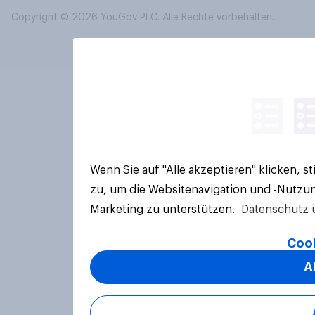
Copyright © 2026 YouGov PLC. Alle Rechte vorbehalten.
Wenn Sie auf "Alle akzeptieren" klicken, 
zu, um die Websitenavigation und -Nutzun
Marketing zu unterstützen.
Datenschutz 
Cook
A