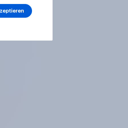
Einkommen von 277.826
kzeptieren
Euro. Befürworten Sie
diese Reform oder lehnen
Sie sie ab?