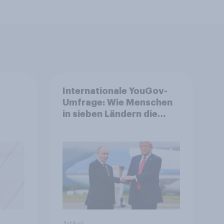
Internationale YouGov-
Umfrage: Wie Menschen
in sieben Ländern die
auen,
Rolle der USA, globale
it
Machtverschiebungen,
e
Bedrohungen und
Bündnisse bewerten