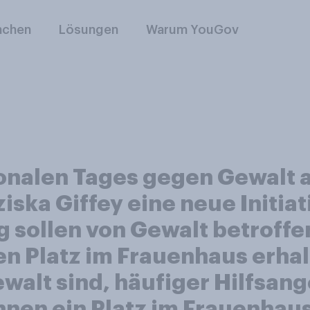
nchen
Lösungen
Warum YouGov
ionalen Tages gegen Gewalt 
iska Giffey eine neue Initia
ig sollen von Gewalt betroff
n Platz im Frauenhaus erhal
ewalt sind, häufiger Hilfsan
nen ein Platz im Frauenhau