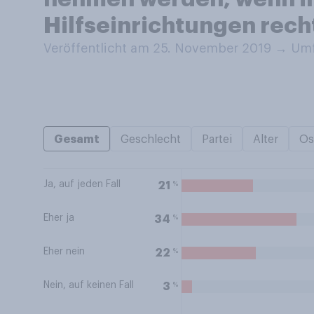
Hilfseinrichtungen recht
Veröffentlicht am 25. November 2019
→
Umf
Gesamt
Geschlecht
Partei
Alter
Os
Ja, auf jeden Fall
%
21
Eher ja
%
34
Eher nein
%
22
Nein, auf keinen Fall
%
3