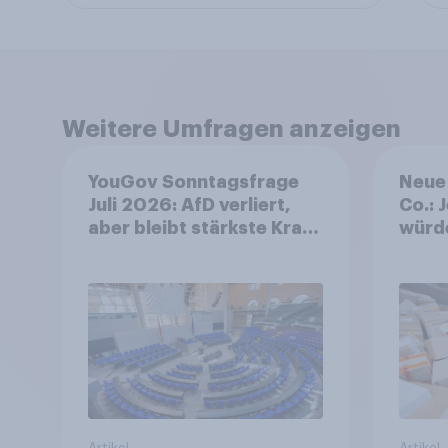
Weitere Umfragen anzeigen
YouGov Sonntagsfrage
Neue 
Juli 2026: AfD verliert,
Co.: 
aber bleibt stärkste Kraft
würd
+++ Großes Bedürfnis
Preis
nach Reformen in der
zurü
Bevölkerung