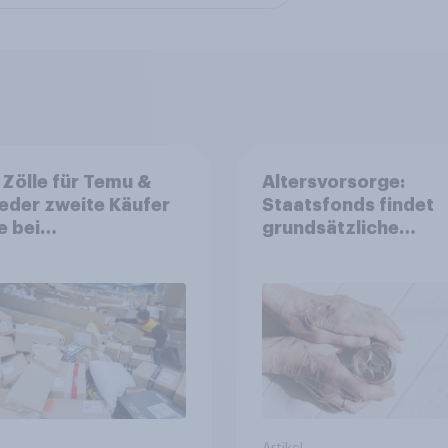
Zölle für Temu &
Altersvorsorge:
Jeder zweite Käufer
Staatsfonds findet
e bei
grundsätzliche
aufschlägen
Zustimmung - Vertr
ckhaltender werden
Kosten und Sicherhe
entscheiden über di
Akzeptanz