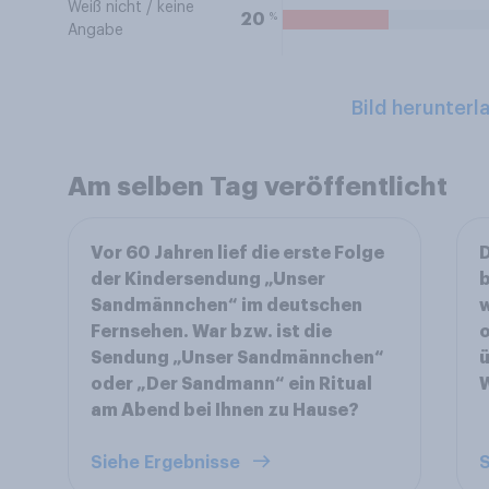
Weiß nicht / keine
%
20
Angabe
Bild herunterl
Am selben Tag veröffentlicht
Vor 60 Jahren lief die erste Folge
D
der Kindersendung „Unser
Sandmännchen“ im deutschen
Fernsehen. War bzw. ist die
o
Sendung „Unser Sandmännchen“
ü
oder „Der Sandmann“ ein Ritual
am Abend bei Ihnen zu Hause?
Siehe Ergebnisse
S