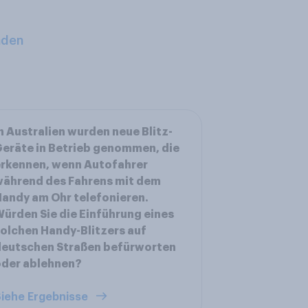
aden
n Australien wurden neue Blitz-
eräte in Betrieb genommen, die
rkennen, wenn Autofahrer
ährend des Fahrens mit dem
andy am Ohr telefonieren.
ürden Sie die Einführung eines
olchen Handy-Blitzers auf
deutschen Straßen befürworten
oder ablehnen?
iehe Ergebnisse