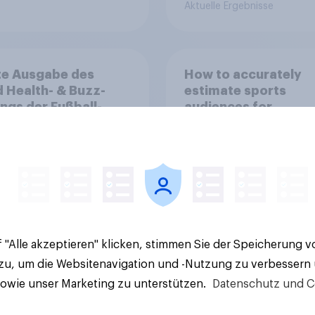
Aktuelle Ergebnisse
te Ausgabe des
How to accurately
 Health- & Buzz-
estimate sports
ngs der Fußball-
audiences for
sliga: FC Bayern
sponsorship valuati
hen festigt
enposition
 "Alle akzeptieren" klicken, stimmen Sie der Speicherung 
Artikel
 zu, um die Websitenavigation und -Nutzung zu verbessern
sowie unser Marketing zu unterstützen.
Datenschutz und C