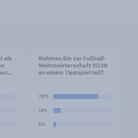
t als
Nehmen Sie zur Fußball-
en
Weltmeisterschaft 2026
nschaft
an einem Tippspiel teil?
diese
n
78%
13%
5%