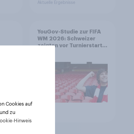
Aktuelle Ergebnisse
YouGov-Studie zur FIFA
WM 2026: Schweizer
zeigten vor Turnierstart
on
mehr Begeisterung als
Deutsche
von Cookies auf
Artikel
 und zu
ookie-Hinweis