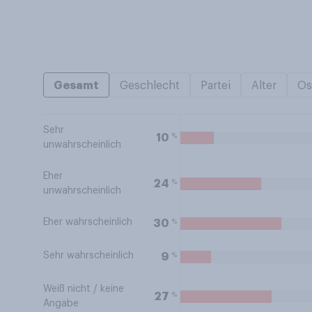
Gesamt
Geschlecht
Partei
Alter
Os
Sehr
%
10
unwahrscheinlich
Eher
%
24
unwahrscheinlich
Eher wahrscheinlich
%
30
Sehr wahrscheinlich
%
9
Weiß nicht / keine
%
27
Angabe