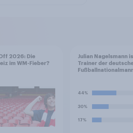
Off 2026: Die
Julian Nagelsmann is
iz im WM-Fieber?​
Trainer der deutsch
Fußballnationalman
zurückgetreten. Ist 
Entscheidung in Ihre
Augen richtig oder
44%
falsch?
30%
17%