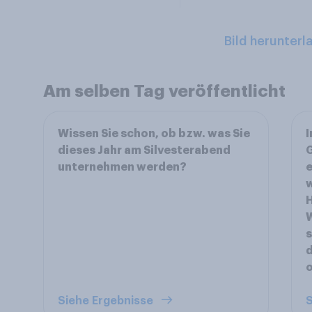
Bild herunterl
Am selben Tag veröffentlicht
Wissen Sie schon, ob bzw. was Sie
I
dieses Jahr am Silvesterabend
G
unternehmen werden?
e
w
H
W
s
Siehe Ergebnisse
S