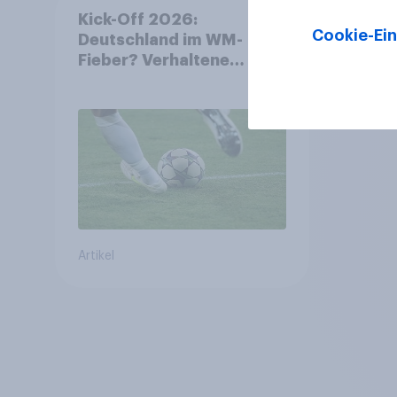
Kick-Off 2026:
Cookie-Ein
Deutschland im WM-
Fieber? Verhaltene
Vorfreude auf die
Fußball-
Weltmeisterschaft
Artikel