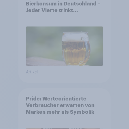
Bierkonsum in Deutschland –
Jeder Vierte trinkt
wöchentlich alkoholhaltiges
Bier, Alkoholfreies Bier
wächst um über 23 Prozent
Artikel
Pride: Werteorientierte
Verbraucher erwarten von
Marken mehr als Symbolik