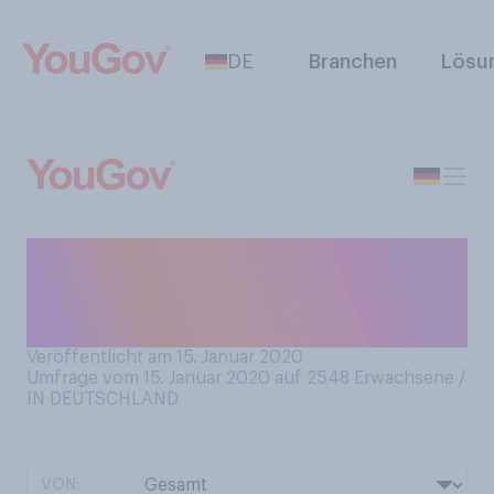
DE
Branchen
Lösu
Wer, glauben Sie, erhält den
Oscar 2020 als besten
Hauptdarsteller?
Veröffentlicht am 15. Januar 2020
Umfrage vom 15. Januar 2020 auf 2548
Erwachsene /
IN DEUTSCHLAND
VON: