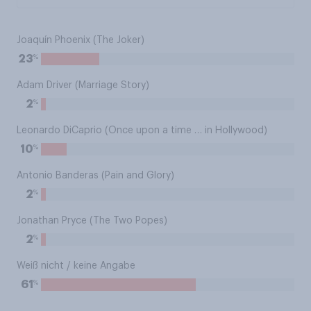
Joaquín Phoenix (The Joker)
%
23
Adam Driver (Marriage Story)
%
2
Leonardo DiCaprio (Once upon a time … in Hollywood)
%
10
Antonio Banderas (Pain and Glory)
%
2
Jonathan Pryce (The Two Popes)
%
2
Weiß nicht / keine Angabe
%
61