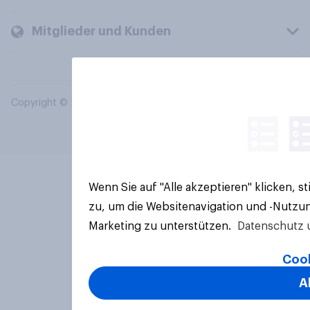
Mitglieder und Kunden
Copyright © 2026 YouGov PLC. Alle Rechte vorbehalten.
Wenn Sie auf "Alle akzeptieren" klicken, 
zu, um die Websitenavigation und -Nutzun
Marketing zu unterstützen.
Datenschutz 
Cook
A