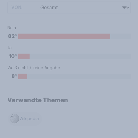
VON:
Nein
%
82
Ja
%
10
Weiß nicht / keine Angabe
%
8
Verwandte Themen
Wikipedia