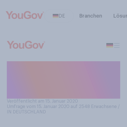
DE
Branchen
Lösu
Haben Sie schon einmal für
die kostenlose
Online‑Enzyklopädie
Wikipedia Geld gespendet?
Veröffentlicht am 15. Januar 2020
Umfrage vom 15. Januar 2020 auf 2548
Erwachsene /
IN DEUTSCHLAND