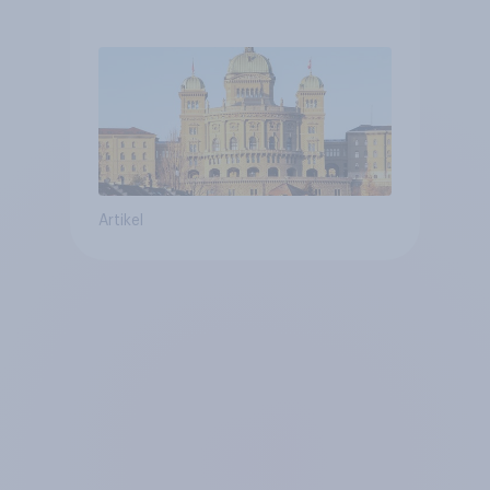
verstetigt sich, Chancen für
Annahme des
Zivildienstgesetz sinken
Artikel