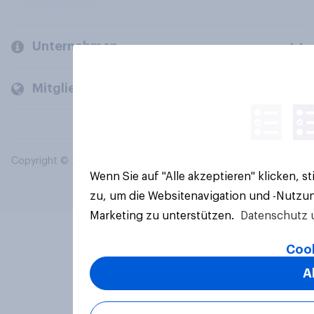
Unternehmen
Mitglieder und Kunden
Copyright © 2026 YouGov PLC. Alle Rechte vorbehalten.
Wenn Sie auf "Alle akzeptieren" klicken, 
zu, um die Websitenavigation und -Nutzun
Marketing zu unterstützen.
Datenschutz 
Cook
A