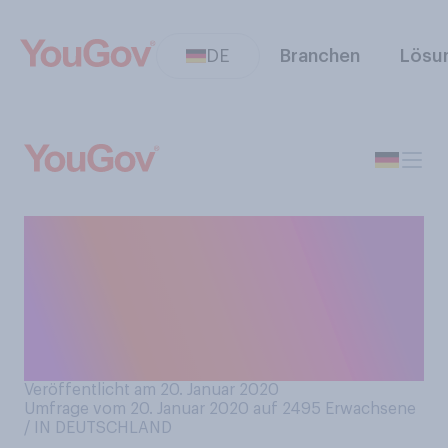
DE
Branchen
Lösu
Wenn Sie an Ihre derzeitige
Wohnsituation, also Ihre
Wohnung oder Ihr Haus
denken, würden Sie gerne
umziehen?
Veröffentlicht am 20. Januar 2020
Umfrage vom 20. Januar 2020 auf 2495
Erwachsene
/ IN DEUTSCHLAND