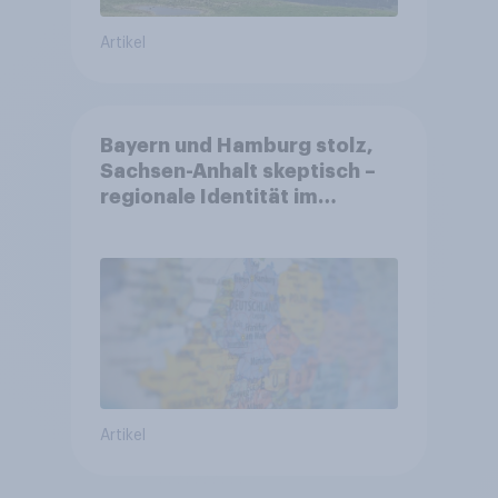
Artikel
Bayern und Hamburg stolz,
Sachsen-Anhalt skeptisch –
regionale Identität im
Vergleich +++ Verbundenheit
mit Europa im Osten am
geringsten
Artikel