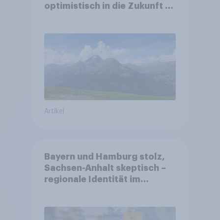
optimistisch in die Zukunft –
Sorgen betreffen vor allem
Gesundheitswesen und
Altersvorsorge
Artikel
Bayern und Hamburg stolz,
Sachsen-Anhalt skeptisch –
regionale Identität im
Vergleich +++ Verbundenheit
mit Europa im Osten am
geringsten