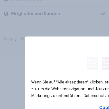
Mitglieder und Kunden
Copyright © 2026 YouGov PLC. Alle Rechte vorbehalten.
Wenn Sie auf "Alle akzeptieren" klicken, 
zu, um die Websitenavigation und -Nutzun
Marketing zu unterstützen.
Datenschutz 
Cook