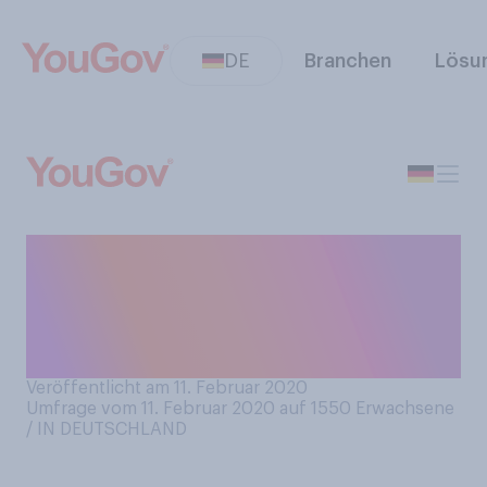
DE
Branchen
Lösu
Waren Sie schon einmal in
der Situation, eine
Notrufnummer wählen zu
müssen?
Veröffentlicht am 11. Februar 2020
Umfrage vom 11. Februar 2020 auf 1550
Erwachsene
/ IN DEUTSCHLAND