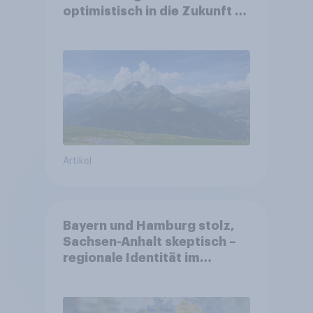
optimistisch in die Zukunft –
Sorgen betreffen vor allem
Gesundheitswesen und
Altersvorsorge
Artikel
Bayern und Hamburg stolz,
Sachsen-Anhalt skeptisch –
regionale Identität im
Vergleich +++ Verbundenheit
mit Europa im Osten am
geringsten