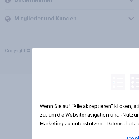
Unternehmen
Mitglieder und Kunden
Copyright © 2026 YouGov PLC. Alle Rechte vorbehalten.
Wenn Sie auf "Alle akzeptieren" klicken, 
zu, um die Websitenavigation und -Nutzun
Marketing zu unterstützen.
Datenschutz 
Cook