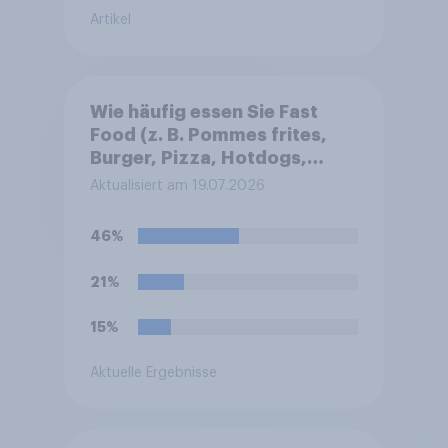
Artikel
Wie häufig essen Sie Fast
Food (z. B. Pommes frites,
Burger, Pizza, Hotdogs,
Chicken Nuggets oder
Aktualisiert am 19.07.2026
Döner)?
46%
21%
15%
Aktuelle Ergebnisse