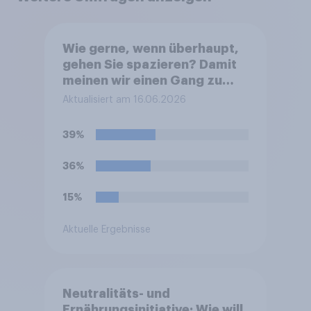
Wie gerne, wenn überhaupt,
gehen Sie spazieren? Damit
meinen wir einen Gang zu
Erholung und Zeitvertreib
Aktualisiert am 16.06.2026
ohne ein konkretes Ziel.
39%
36%
15%
Aktuelle Ergebnisse
Neutralitäts- und
Ernährungsinitiative: Wie will