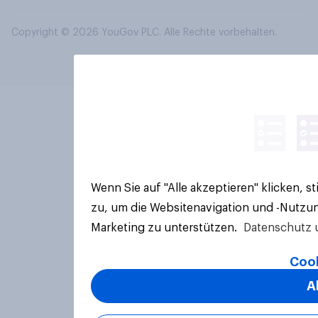
Copyright © 2026 YouGov PLC. Alle Rechte vorbehalten.
Wenn Sie auf "Alle akzeptieren" klicken, 
zu, um die Websitenavigation und -Nutzun
Marketing zu unterstützen.
Datenschutz 
Cook
A