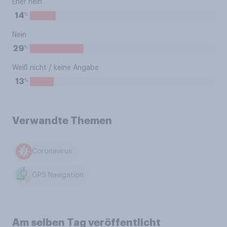
Eher nein
%
14
Nein
%
29
Weiß nicht / keine Angabe
%
13
Verwandte Themen
Coronavirus
GPS Navigation
Am selben Tag veröffentlicht