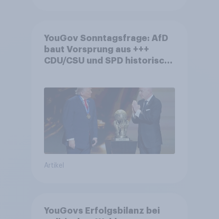
YouGov Sonntagsfrage: AfD
baut Vorsprung aus +++
CDU/CSU und SPD historisch
niedrig +++ Bürgerinnen und
Bürger wünschen sich
Fußball-WM ohne Politik
Artikel
YouGovs Erfolgsbilanz bei