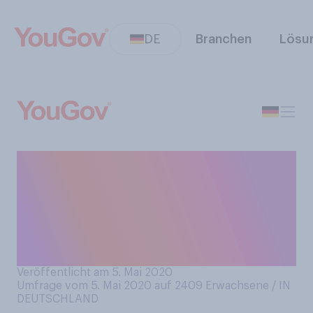
DE
Branchen
Lösu
Was schmeckt Ihrer Meinung
nach besser:
selbstgemachte Marmelade
oder Marmelade aus dem
Supermarkt?
Veröffentlicht am 5. Mai 2020
Umfrage vom 5. Mai 2020 auf 2409
Erwachsene / IN
DEUTSCHLAND