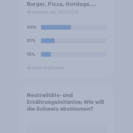
Burger, Pizza, Hotdogs,
Chicken Nuggets oder
Aktualisiert am 19.07.2026
Döner)?
46%
21%
15%
Aktuelle Ergebnisse
Neutralitäts- und
Ernährungsinitiative: Wie will
die Schweiz abstimmen?