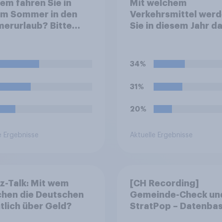
em fahren Sie in
Mit welchem
em Sommer in den
Verkehrsmittel wer
erurlaub? Bitte
Sie in diesem Jahr da
n Sie alle
Ihres Sommerurlaub
effenden Personen
erreichen? Bitte wäh
Sie das Verkehrsmitt
34%
aus, mit dem Sie die
größte Strecke zu I
31%
Ziel zurücklegen.
20%
e Ergebnisse
Aktuelle Ergebnisse
z-Talk: Mit wem
[CH Recording]
chen die Deutschen
Gemeinde-Check un
tlich über Geld?
StratPop – Datenbas
Strategien für