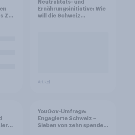
Neutralitäts- und
den
Ernährungsinitiative: Wie
s Ziel
will die Schweiz
es
abstimmen?
len
el
hrem
Artikel
YouGov-Umfrage:
d
Engagierte Schweiz –
ierte
Sieben von zehn spenden,
fast die Hälfte arbeitet