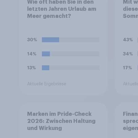
Wie oft haben Sie in den
Mit w
letzten Jahren Urlaub am
dies
Meer gemacht?
Somm
wähle
zutr
aus.
30%
43%
14%
34%
13%
17%
Aktuelle Ergebnisse
Aktuell
Marken im Pride-Check
Finan
2026: Zwischen Haltung
spre
und Wirkung
eigen