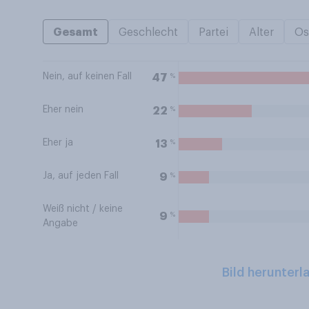
Gesamt
Geschlecht
Partei
Alter
Os
Nein, auf keinen Fall
%
47
Eher nein
%
22
Eher ja
%
13
Ja, auf jeden Fall
%
9
Weiß nicht / keine
%
9
Angabe
Bild herunterl