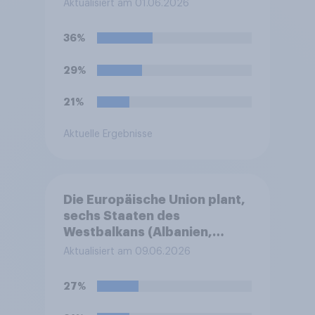
Aktualisiert am 01.06.2026
Sie, wird sich das für die FDP
eher positiv oder negativ
36%
auswirken, oder wird es
keinen Effekt haben?
29%
21%
Aktuelle Ergebnisse
Die Europäische Union plant,
sechs Staaten des
Westbalkans (Albanien,
Bosnien und Herzegowina,
Aktualisiert am 09.06.2026
das Kosovo, Montenegro,
Nordmazedonien und
27%
Serbien) schrittweise
aufzunehmen, sofern sie