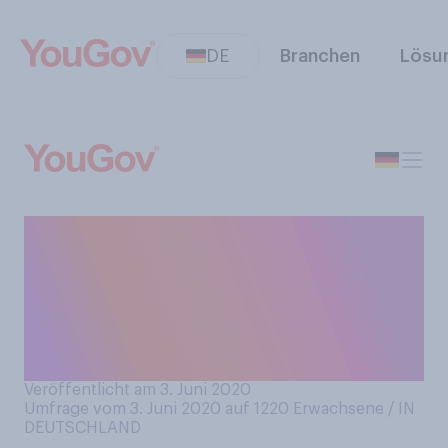
DE
Branchen
Lösu
Wie bewerten Sie die
generelle mediale
Berichterstattung über das
Coronavirus und dessen
Auswirkungen?
Veröffentlicht am 3. Juni 2020
Umfrage vom 3. Juni 2020 auf 1220
Erwachsene / IN
DEUTSCHLAND