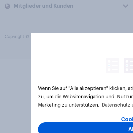
Mitglieder und Kunden
Copyright © 2026 YouGov PLC. Alle Rechte vorbehalten.
Wenn Sie auf "Alle akzeptieren" klicken, 
zu, um die Websitenavigation und -Nutzun
Marketing zu unterstützen.
Datenschutz 
Cook
A