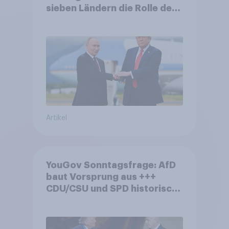
sieben Ländern die Rolle der
USA, globale
Machtverschiebungen,
Bedrohungen und Bündnisse
bewerten
Artikel
YouGov Sonntagsfrage: AfD
baut Vorsprung aus +++
CDU/CSU und SPD historisch
niedrig +++ Bürgerinnen und
Bürger wünschen sich
Fußball-WM ohne Politik