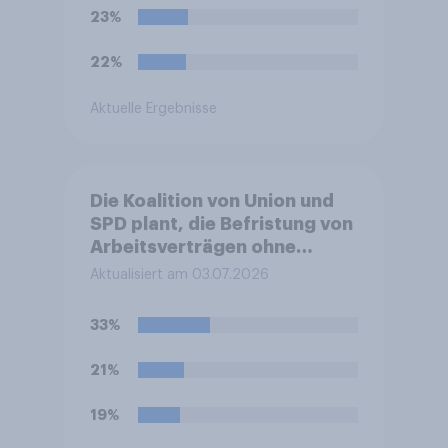
zum Bürokratieabbau.
23%
Welche Auswirkungen
erwarten Sie insgesamt von
22%
diesen Reformen für die
Zukunft Deutschlands?
Aktuelle Ergebnisse
Die Koalition von Union und
SPD plant, die Befristung von
Arbeitsverträgen ohne
sachlichen Grund zu
Aktualisiert am 03.07.2026
erleichtern. Sachgrundlose
Befristungen sollen demnach
33%
bis zu 48 Monate und mit bis
zu sechs Verlängerungen
21%
möglich sein. Bisher waren es
24 Monate und drei
19%
Verlängerungen.