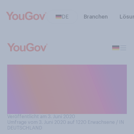
DE
Branchen
Lösu
Sollten Eltern Ihrer Meinung
nach bereits mit jungen
Kindern (10 Jahre oder
jünger) über Rassismus in der
Gesellschaft sprechen?
Veröffentlicht am 3. Juni 2020
Umfrage vom 3. Juni 2020 auf 1220
Erwachsene / IN
DEUTSCHLAND