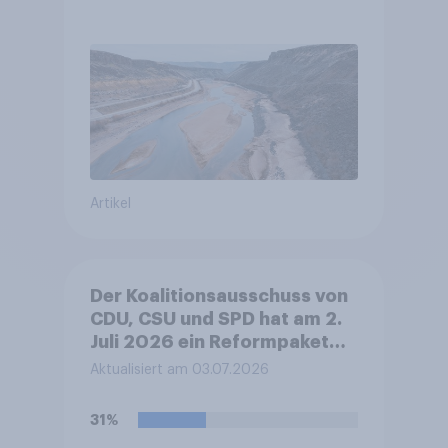
Artikel
Der Koalitionsausschuss von
CDU, CSU und SPD hat am 2.
Juli 2026 ein Reformpaket
vorgestellt. Dieses umfasst
Aktualisiert am 03.07.2026
unter anderem Maßnahmen
bei Steuern, Rente,
31%
Gesundheit und Pflege sowie