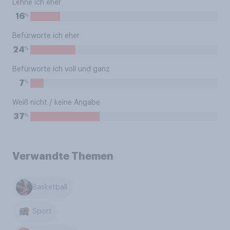
Lehne ich eher
%
16
Befürworte ich eher
%
24
Befürworte ich voll und ganz
%
7
Weiß nicht / keine Angabe
%
37
Verwandte Themen
Basketball
Sport