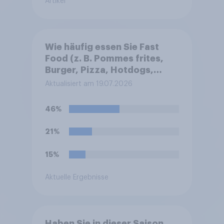
Artikel
Wie häufig essen Sie Fast
Food (z. B. Pommes frites,
Burger, Pizza, Hotdogs,
Chicken Nuggets oder
Aktualisiert am 19.07.2026
Döner)?
46%
21%
15%
Aktuelle Ergebnisse
Haben Sie in dieser Saison