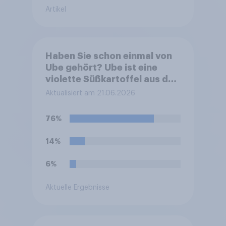
Artikel
Haben Sie schon einmal von
Ube gehört? Ube ist eine
violette Süßkartoffel aus den
Philippinen, die häufig zum
Aktualisiert am 21.06.2026
Färben und Aromatisieren
von Süßspeisen verwendet
76%
wird.
14%
6%
Aktuelle Ergebnisse