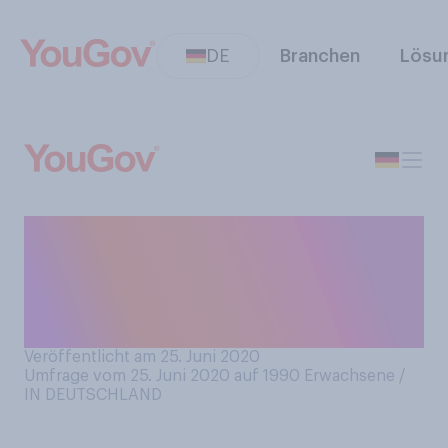
DE
Branchen
Lösu
Wie wichtig ist Ihnen beim
Einkaufen das Herkunftsland
von Obst/Gemüse für Ihre
Kaufentscheidung?
Veröffentlicht am 25. Juni 2020
Umfrage vom 25. Juni 2020 auf 1990
Erwachsene /
IN DEUTSCHLAND